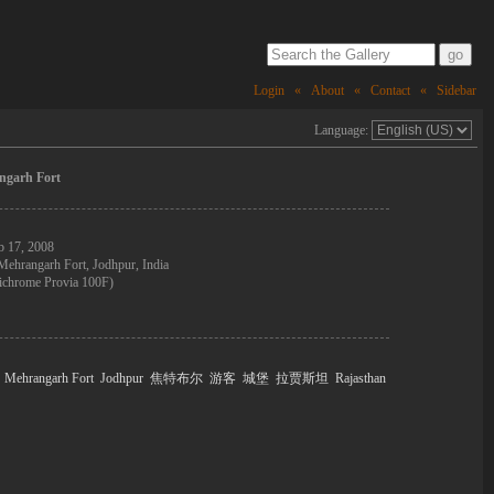
Login
«
About
«
Contact
«
Sidebar
Language:
angarh Fort
b 17, 2008
Mehrangarh Fort, Jodhpur, India
ichrome Provia 100F)
Mehrangarh Fort
Jodhpur
焦特布尔
游客
城堡
拉贾斯坦
Rajasthan