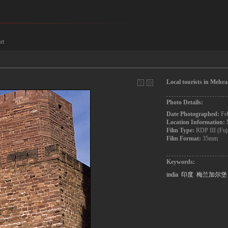
rt
Local tourists in Mehr
Photo Details:
Date Photographed:
Fe
Location Information:
Film Type:
RDP III (Fuj
Film Format:
35mm
Keywords:
india
印度
梅兰加尔堡