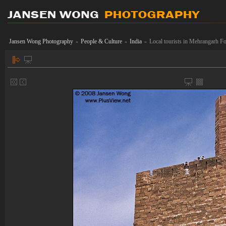
Jansen Wong Photography
People & Culture
India
Local tourists in Mehrangarh Fo
»
»
»