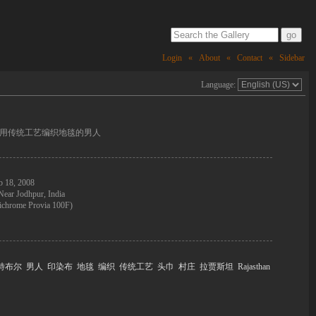
Login
«
About
«
Contact
«
Sidebar
Language:
用传统工艺编织地毯的男人
b 18, 2008
Near Jodhpur, India
ichrome Provia 100F)
特布尔
男人
印染布
地毯
编织
传统工艺
头巾
村庄
拉贾斯坦
Rajasthan