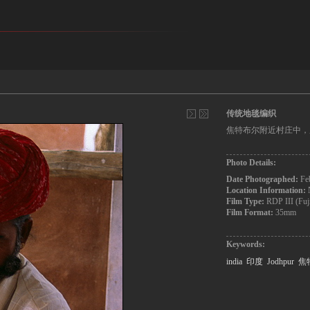
传统地毯编织
焦特布尔附近村庄中，
Photo Details:
Date Photographed:
Fe
Location Information:
Film Type:
RDP III (Fuj
Film Format:
35mm
Keywords:
india
印度
Jodhpur
焦