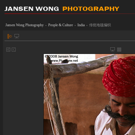
Jansen Wong Photography
People & Culture
India
传统地毯编织
»
»
»