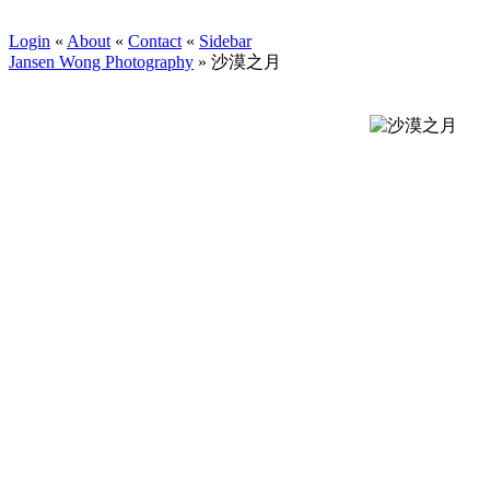
Login
«
About
«
Contact
«
Sidebar
Jansen Wong Photography
»
沙漠之月