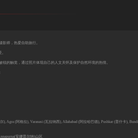
自由摄影师，热爱自助旅行。
受。
，他以敏锐的触觉，通过照片体现自己的人文关怀及保护自然环境的热情。
：
浦尔), Agra (阿格拉), Varanasi (瓦拉纳西), Allahabad (阿拉哈巴德), Pushkar (普什卡), Bund
, Annapurna(安娜普尔纳)山区