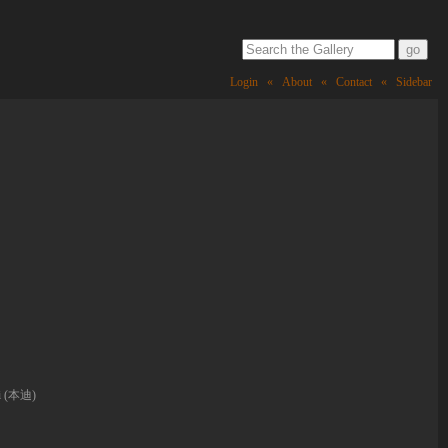
Login
«
About
«
Contact
«
Sidebar
i (本迪)