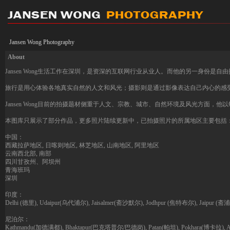
Jansen Wong Photography
About
Jansen Wong生活工作在深圳，是资深的互联网行业从业人。而他的另一身份是
旅行是用心体验各地真实自然的人文和风光；摄影则是通过影像表达自己内心的感
Jansen Wong目前的拍摄题材侧重于人文、宗教、城市、自然环境及风光方面
本图库只展示了部分作品，更多照片陆续更新中，已拍摄照片的所属地区主要包括
中国：
西藏拉萨地区, 日喀则地区, 林芝地区, 山南地区, 阿里地区
云南西北部, 南部
四川甘孜州、阿坝州
青海班玛
深圳
印度：
Delhi (德里), Udaipur(乌代浦尔), Jaisalmer(斋沙默尔), Jodhpur (焦特布尔), Jaipur (斋
尼泊尔：
Kathmandu(加德满都), Bhaktapur(巴克塔普尔/巴德岗), Patan(帕坦), Pokhara(博卡拉)